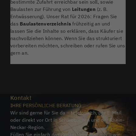
bestimmte Zufahrt erreichbar sein soll, sowie
Baulasten zur Führung von
Leitungen
(z. B.
Entwässerung). Unser Rat für 2026: Fragen Sie
das
Baulastenverzeichnis
frühzeitig an und
lassen Sie die Inhalte so erklären, dass Käufer sie
nachvollziehen können. Wenn Sie das strukturiert
vorbereiten möchten, schreiben oder rufen Sie uns
gern an.
Kontakt
IHRE PERSÖNLICHE BERATUNG
Wir sind gerne für Sie da – telefonisch, per E-Mail
oder direkt vor Ort in Schwetzingen und der Rhein-
Neckar-Region.
Füllen Sie einfach das Kontaktformular aus – wir