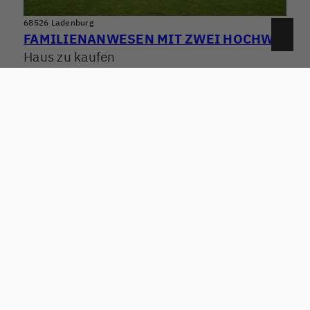
68526 Ladenburg
FAMILIENANWESEN MIT ZWEI HOCHWERTIGEN WOHNHÄUSERN! WOHNEN, ARBEITEN & VERMIETEN PERFEKT KOMBINIERT
Haus zu kaufen
Wohnfläche: ca. 250,95 m²
Zimmer: 7.5
Kaufpreis: 1.290.000 €
Mehr erfahren