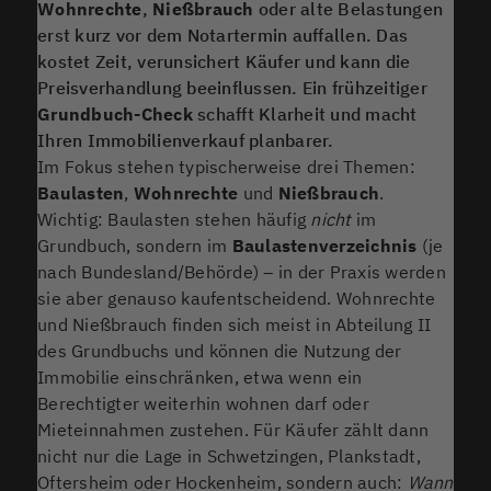
Wohnrechte
,
Nießbrauch
oder alte Belastungen
erst kurz vor dem Notartermin auffallen. Das
kostet Zeit, verunsichert Käufer und kann die
Preisverhandlung beeinflussen. Ein frühzeitiger
Grundbuch-Check
schafft Klarheit und macht
Ihren Immobilienverkauf planbarer.
Im Fokus stehen typischerweise drei Themen:
Baulasten
,
Wohnrechte
und
Nießbrauch
.
Wichtig: Baulasten stehen häufig
nicht
im
Grundbuch, sondern im
Baulastenverzeichnis
(je
nach Bundesland/Behörde) – in der Praxis werden
sie aber genauso kaufentscheidend. Wohnrechte
und Nießbrauch finden sich meist in Abteilung II
des Grundbuchs und können die Nutzung der
Immobilie einschränken, etwa wenn ein
Berechtigter weiterhin wohnen darf oder
Mieteinnahmen zustehen. Für Käufer zählt dann
nicht nur die Lage in Schwetzingen, Plankstadt,
Oftersheim oder Hockenheim, sondern auch:
Wann