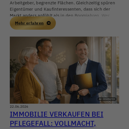
Arbeitgeber, begrenzte Flächen. Gleichzeitig spüren
Eigentümer und Kaufinteressenten, dass sich der
Markt anders anfühlt als in den Boomjahren. Wer
jetzt verkaufen, kaufen oder als Kapitalanleger
Mehr erfahren
investieren möchte, braucht mehr als Bauchgefühl –
gefragt sind belastbare Vergleichswerte, eine
saubere Objektanalyse und ein realistischer Blick auf
Finanzierung und Nachfrage.
22.06.2026
IMMOBILIE VERKAUFEN BEI
PFLEGEFALL: VOLLMACHT,