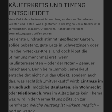
KÄUFERKREIS UND TIMING
ENTSCHEIDET
Viele Verkäufe scheitern nicht am Haus, sondern an übersehenen
Rechten und Lasten. Was Eigentümer in der Region Rhein-Neckar (z. B.
Schwetzingen, Walldorf, Oftersheim, Plankstadt) vor dem
Vermarktungsstart prüfen sollten.
Der erste Eindruck stimmt: gepflegter Garten,
solide Substanz, gute Lage in Schwetzingen oder
im Rhein-Neckar-Kreis. Und doch kippt die
Stimmung manchmal erst, wenn
Kaufinteressenten – oder der Notar – genauer
hinschauen. Denn beim Immobilienverkauf
entscheidet nicht nur das Objekt, sondern auch
das, was rechtlich „mitverkauft“ wird:
Einträge im
Grundbuch
, mögliche
Baulasten
, ein
Wohnrecht
oder
Nießbrauch
. Was im Alltag lange kein Thema
war, wird in der Vermarktung plötzlich zur
Kernfrage:
Welche Nutzung ist wirklich möglich –
und ab wann?