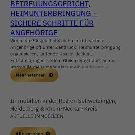
BETREUUNGSGERICHT,
HEIMUNTERBRINGUNG –
SICHERE SCHRITTE FÜR
ANGEHÖRIGE
Wenn ein Pflegefall plötzlich eintritt, stehen
Angehörige oft unter Zeitdruck: Heimunterbringung
organisieren, laufende Kosten decken,
Entscheidungen treffen. Gleichzeitig hängt an der
Immobilie meist mehr als nur ein Marktwert –
Erinnerungen, Verantwortung, manchmal auch
Mehr erfahren
Konflikte in der Familie. Ein Immobilienverkauf kann
helfen, finanzielle Stabilität zu schaffen, sollte aber in
Deutschland 2026 nur mit sauberer rechtlicher
Immobilien in der Region Schwetzingen,
Grundlage und einem nachvollziehbaren Ablauf
erfolgen.
Heidelberg & Rhein-Neckar-Kreis
AKTUELLE IMMOBILIEN
Alle ansehen