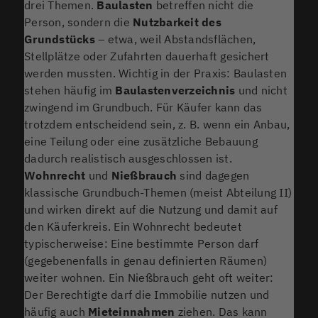
drei Themen.
Baulasten
betreffen nicht die
Person, sondern die
Nutzbarkeit des
Grundstücks
– etwa, weil Abstandsflächen,
Stellplätze oder Zufahrten dauerhaft gesichert
werden mussten. Wichtig in der Praxis: Baulasten
stehen häufig im
Baulastenverzeichnis
und nicht
zwingend im Grundbuch. Für Käufer kann das
trotzdem entscheidend sein, z. B. wenn ein Anbau,
eine Teilung oder eine zusätzliche Bebauung
dadurch realistisch ausgeschlossen ist.
Wohnrecht
und
Nießbrauch
sind dagegen
klassische Grundbuch-Themen (meist Abteilung II)
und wirken direkt auf die Nutzung und damit auf
den Käuferkreis. Ein Wohnrecht bedeutet
typischerweise: Eine bestimmte Person darf
(gegebenenfalls in genau definierten Räumen)
weiter wohnen. Ein Nießbrauch geht oft weiter:
Der Berechtigte darf die Immobilie nutzen und
häufig auch
Mieteinnahmen
ziehen. Das kann