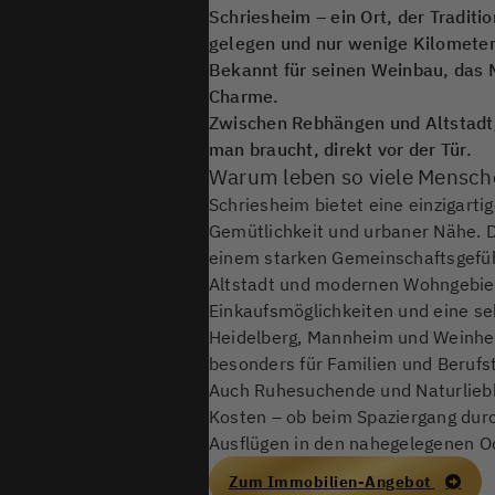
Schriesheim – ein Ort, der Tradit
gelegen und nur wenige Kilometer 
Bekannt für seinen Weinbau, das M
Charme.
Zwischen Rebhängen und Altstadtga
man braucht, direkt vor der Tür.
Warum leben so viele Mensch
Schriesheim bietet eine einzigarti
Gemütlichkeit und urbaner Nähe. D
einem starken Gemeinschaftsgefühl
Altstadt und modernen Wohngebiet
Einkaufsmöglichkeiten und eine se
Heidelberg, Mannheim und Weinh
besonders für Familien und Berufst
Auch Ruhesuchende und Naturlieb
Kosten – ob beim Spaziergang durc
Ausflügen in den nahegelegenen O
Zum Immobilien-Angebot