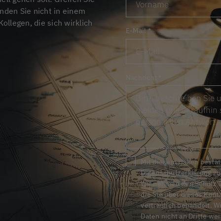
nden Sie nicht in einem
Kollegen, die sich wirklich
E-Mail
*
Nachricht
*
Mit diesem Haken bestäti
Datenschutzerklärung
zu
Wir nehmen den Schutz Ih
die Sie über dieses Kon
vertraulich behandelt. W
Daten nicht an Dritte we