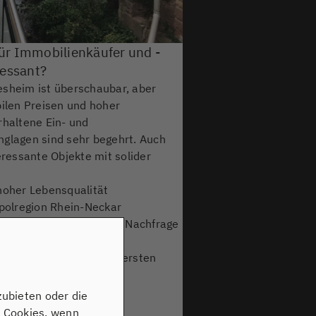
ür Immobilienkäufer und -
ressant?
esheim ist überschaubar, aber
bilen Preisen und hoher
rhaltene Ein- und
nglagen sind sehr begehrt. Auch
eressante Objekte mit solider
hoher Lebensqualität
opolregion Rhein-Neckar
ienmarkt mit wachsender Nachfrage
durch den gesamten
hrer Immobilie auf den ersten
gt.
zubieten oder die
n Cookies, wenn