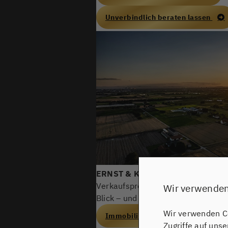
Unverbindlich beraten lassen
ERNST & KOLLEGEN Real Estate
b
Verkaufsprozess. Dank unserer
pe
Wir verwenden
Blick – und sorgen dafür, dass der
Wir verwenden Co
Immobilienbewertung erhalten
Zugriffe auf uns