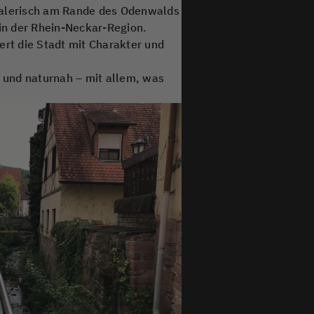
 Malerisch am Rande des Odenwalds
in der Rhein-Neckar-Region.
ert die Stadt mit Charakter und
r und naturnah – mit allem, was