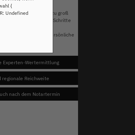
wahl {
OR: Undefined
Haus, die Immobilie ist zu groß
, um über die nächsten Schritte
, sondern auch echte persönliche
12 Wochen
.
e Experten-Wertermittlung
 regionale Reichweite
 auch nach dem Notartermin