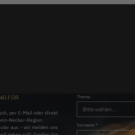
NG FÜR
Thema
sch, per E-Mail oder direkt
hein-Neckar-Region.
Vorname
*
mular aus – wir melden uns
ll gehen soll: Greifen Sie