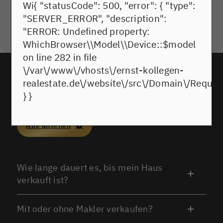
Wi{ "statusCode": 500, "error": { "type":
Zustimmung mehr
"SERVER_ERROR", "description":
Ich stimme zu
"ERROR: Undefined property:
WhichBrowser\\Model\\Device::$model
on line 282 in file
\/var\/www\/vhosts\/ernst-kollegen-
realestate.de\/website\/src\/Domain\/Request
FAQ
} }
HÄUFIG GESTELLTE FRAGEN UNSERER KUNDEN
Alle ansehen
Wie lange dauert es, bis mein Haus
verkauft ist?
Mit oder ohne Makler verkaufen?