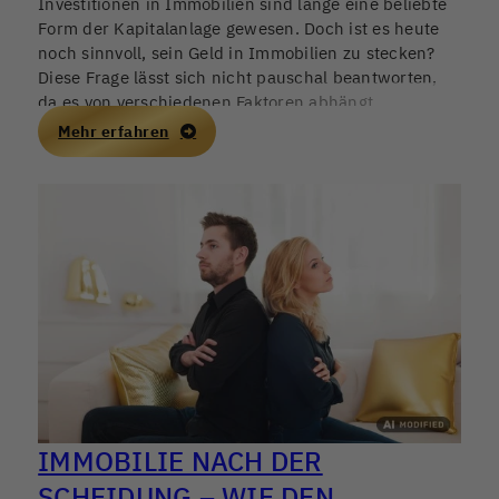
Investitionen in Immobilien sind lange eine beliebte
Form der Kapitalanlage gewesen. Doch ist es heute
noch sinnvoll, sein Geld in Immobilien zu stecken?
Diese Frage lässt sich nicht pauschal beantworten,
da es von verschiedenen Faktoren abhängt,
einschließlich des Standorts, des aktuellen
Mehr erfahren
Immobilienmarktes und der individuellen finanziellen
Ziele. Dennoch gibt es einige überzeugende
Argumente dafür, warum Immobilieninvestitionen
auch heute noch eine lohnende Option sein können.
IMMOBILIE NACH DER
SCHEIDUNG – WIE DEN