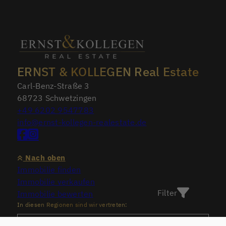
ERNST & KOLLEGEN Real Estate
Carl-Benz-Straße 3
68723 Schwetzingen
+49 6202 9547783
info@ernst-kollegen-realestate.de
Nach oben
Immobilie finden
Immobilie verkaufen
Filter
Immobilie bewerten
In diesen Regionen sind wir vertreten: