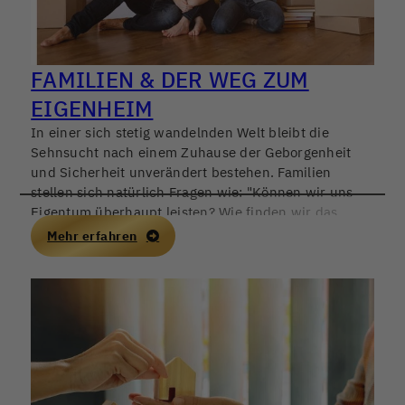
FAMILIEN & DER WEG ZUM
EIGENHEIM
In einer sich stetig wandelnden Welt bleibt die
Sehnsucht nach einem Zuhause der Geborgenheit
und Sicherheit unverändert bestehen. Familien
stellen sich natürlich Fragen wie: "Können wir uns
Eigentum überhaupt leisten? Wie finden wir das
perfekte Haus für uns? Welches Lebensmodell wollen
Mehr erfahren
wir für den Rest unseres Lebens verfolgen?" Fühlen
Sie sich von der Fülle an Informationen, Risiken und
Aspekten überwältigt und wissen nicht, wo Sie
anfangen sollen?