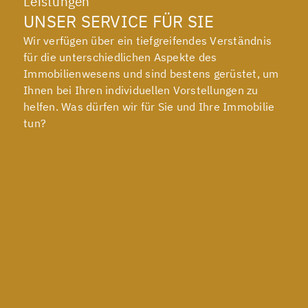
Leistungen
UNSER SERVICE FÜR SIE
Wir verfügen über ein tiefgreifendes Verständnis
für die unterschiedlichen Aspekte des
Immobilienwesens und sind bestens gerüstet, um
Ihnen bei Ihren individuellen Vorstellungen zu
helfen. Was dürfen wir für Sie und Ihre Immobilie
tun?
DISKRETER VERKAUF
Ihre Privatsphäre ist uns wichtig – und Ihre
Immobilie in besten Händen.
Mehr erfahren
DROHNENAUFNAHMEN
Perspektiven, die begeistern – und verkaufen.