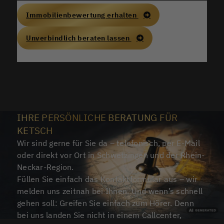
Immobilienbewertung erhalten
Unverbindlich beraten lassen
IHRE PERSÖNLICHE BERATUNG FÜR
KETSCH
Wir sind gerne für Sie da – telefonisch, per E-Mail
oder direkt vor Ort in Schwetzingen und der Rhein-
Neckar-Region.
Füllen Sie einfach das Kontaktformular aus – wir
melden uns zeitnah bei Ihnen. Und wenn’s schnell
gehen soll: Greifen Sie einfach zum Hörer. Denn
bei uns landen Sie nicht in einem Callcenter,