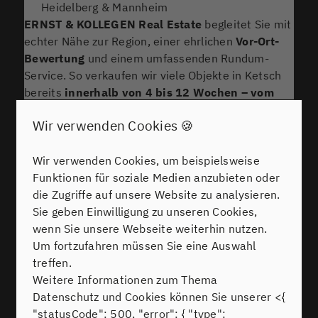
Heidelberg & Mannheim
ERNST & KOLLEGEN Real Estate
begleitet Sie mit
echter Nähe zur Region, einer ehrlichen
Vor-Ort-
Bewertung
und einem umfassenden Rundum-
Service. So verkaufen wir viele Objekte in Ketsch
bereits
innerhalb von 4 bis 12 Wochen – vom
ersten Gespräch bis zum Notartermin
.
Wir verwenden Cookies 🍪
Immobilienbewertung erhalten
Wir verwenden Cookies, um beispielsweise
Unverbindlich beraten lassen
Funktionen für soziale Medien anzubieten oder
Immobilienverkauf in Ketsch mit
die Zugriffe auf unsere Website zu analysieren.
Sie geben Einwilligung zu unseren Cookies,
Makler
wenn Sie unsere Webseite weiterhin nutzen.
Sie möchten Ihre Immobilie in Ketsch verkaufen –
Um fortzufahren müssen Sie eine Auswahl
sei es durch Erbschaft, Umzug oder einfach, weil
treffen.
es Zeit für einen neuen Lebensabschnitt ist? Wir
Weitere Informationen zum Thema
stehen Ihnen mit Erfahrung, Kompetenz und
Datenschutz und Cookies können Sie unserer <{
ehrlicher Beratung zur Seite.
"statusCode": 500, "error": { "type":