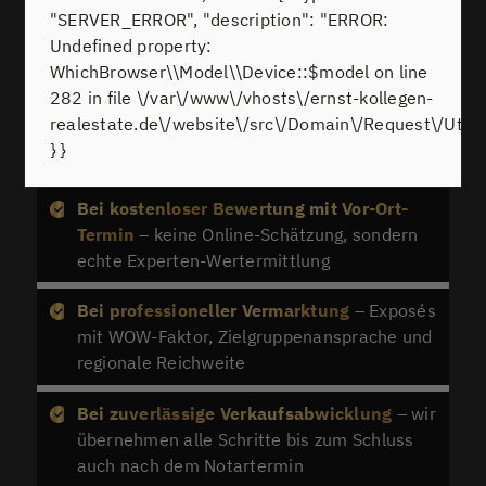
ERNST & KOLLEGEN Real Estate
ist seit über 26
"SERVER_ERROR", "description": "ERROR:
Jahren in der Region aktiv und kennt den Markt in
Undefined property:
Ketsch bis ins Detail. Wir übernehmen für Sie den
WhichBrowser\\Model\\Device::$model on line
gesamten Verkaufsprozess – persönlich,
282 in file \/var\/www\/vhosts\/ernst-kollegen-
transparent und zielgerichtet.
realestate.de\/website\/src\/Domain\/Request\/Utils
Ihre Vorteile mit
ERNST & KOLLEGEN
Real
} }
Estate:
Bei kostenloser Bewertung mit Vor-Ort-
Termin
– keine Online-Schätzung, sondern
echte Experten-Wertermittlung
Bei professioneller Vermarktung
– Exposés
mit WOW-Faktor, Zielgruppenansprache und
regionale Reichweite
Bei zuverlässige Verkaufsabwicklung
– wir
übernehmen alle Schritte bis zum Schluss
auch nach dem Notartermin