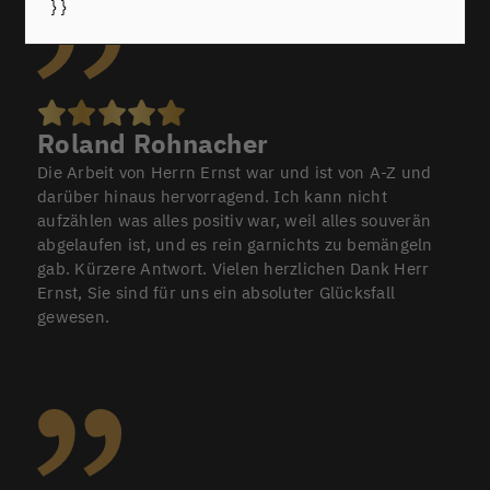
} }
Roland Rohnacher
Die Arbeit von Herrn Ernst war und ist von A-Z und
darüber hinaus hervorragend. Ich kann nicht
aufzählen was alles positiv war, weil alles souverän
abgelaufen ist, und es rein garnichts zu bemängeln
gab. Kürzere Antwort. Vielen herzlichen Dank Herr
Ernst, Sie sind für uns ein absoluter Glücksfall
gewesen.