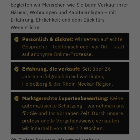
begleiten wir Menschen wie Sie beim Verkauf ihrer
Häuser, Wohnungen und Kapitalanlagen – mit
Erfahrung, Ehrlichkeit und dem Blick fürs
Wesentliche.
Persönlich & diskret:
Wir setzen auf echte
Gespräche – telefonisch oder vor Ort – statt
auf anonyme Online-Prozesse.
Erfahrung, die verkauft:
Seit über 26
Jahren erfolgreich in Schwetzingen,
Heidelberg & der Rhein-Neckar-Region.
Marktgerechte Expertenbewertung:
Keine
automatisierte Schätzung – wir nehmen uns
für Sie und Ihr Vorhaben Zeit. Durch unsere
professionelle Vorgehensweise verkaufen
wir innerhalb von 4 bis 12 Wochen.
Ob Einfamilienhaus, Mehrfamilienhaus,