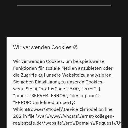
Wir verwenden Cookies 🍪
WAS SAGEN UNSERE KUNDEN
Zufriedene Kunden sind unser größtes Lob!
Hier
Wir verwenden Cookies, um beispielsweise
finden Sie Bewertungen unserer Kunden und
Funktionen für soziale Medien anzubieten oder
unsere Auszeichnungen. Lassen Sie sich von Ihren
die Zugriffe auf unsere Website zu analysieren.
positiven Stimmen überzeugen und erfahren Sie
Sie geben Einwilligung zu unseren Cookies,
mehr über unsere Leistungen aus erster Hand.
wenn Sie u{ "statusCode": 500, "error": {
"type": "SERVER_ERROR", "description":
"ERROR: Undefined property:
Alle ansehen
WhichBrowser\\Model\\Device::$model on line
282 in file \/var\/www\/vhosts\/ernst-kollegen-
realestate.de\/website\/src\/Domain\/Request\/Utils