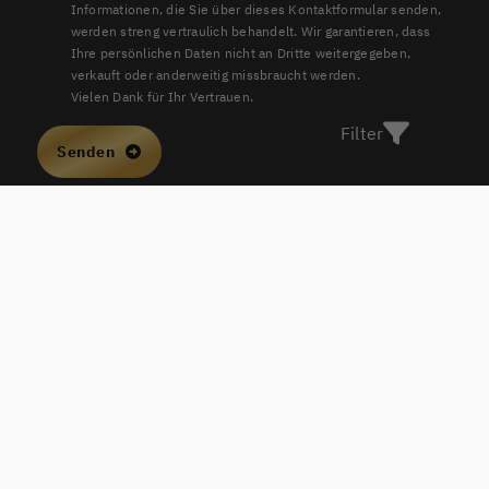
Informationen, die Sie über dieses Kontaktformular senden,
werden streng vertraulich behandelt. Wir garantieren, dass
Ihre persönlichen Daten nicht an Dritte weitergegeben,
verkauft oder anderweitig missbraucht werden.
Vielen Dank für Ihr Vertrauen.
Filter
Senden
ERNST & KOLLEGEN Real Estate
Carl-Benz-Straße 3
68723 Schwetzingen
+49 6202 9547783
info@ernst-kollegen-realestate.de