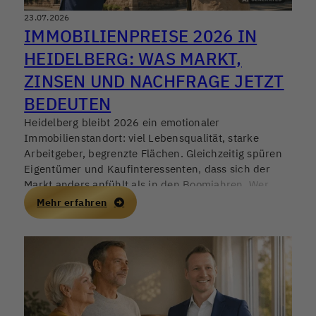
23.07.2026
IMMOBILIENPREISE 2026 IN
HEIDELBERG: WAS MARKT,
ZINSEN UND NACHFRAGE JETZT
BEDEUTEN
Heidelberg bleibt 2026 ein emotionaler
Immobilienstandort: viel Lebensqualität, starke
Arbeitgeber, begrenzte Flächen. Gleichzeitig spüren
Eigentümer und Kaufinteressenten, dass sich der
Markt anders anfühlt als in den Boomjahren. Wer
jetzt verkaufen, kaufen oder als Kapitalanleger
Mehr erfahren
investieren möchte, braucht mehr als Bauchgefühl –
gefragt sind belastbare Vergleichswerte, eine
saubere Objektanalyse und ein realistischer Blick auf
Finanzierung und Nachfrage.