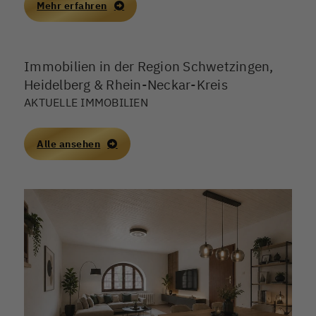
Erinnerungen, Verantwortung, manchmal auch
Mehr erfahren
Konflikte in der Familie. Ein Immobilienverkauf kann
helfen, finanzielle Stabilität zu schaffen, sollte aber in
Deutschland 2026 nur mit sauberer rechtlicher
Immobilien in der Region Schwetzingen,
Grundlage und einem nachvollziehbaren Ablauf
erfolgen.
Heidelberg & Rhein-Neckar-Kreis
AKTUELLE IMMOBILIEN
Alle ansehen