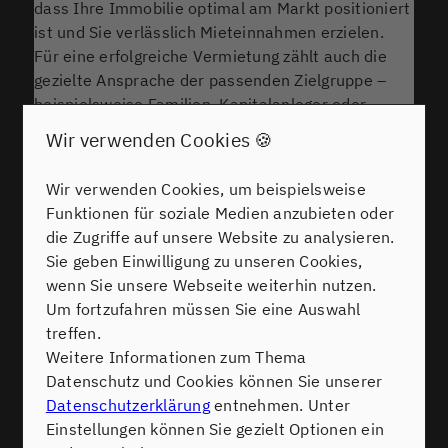
dass Ihre Immobilie optimal am Markt positioniert
ist und Sie verlässlich Mieteinnahmen erzielen.
Für eine erfolgreiche Vermietung zählt auch die
gezielte Ansprache der passenden Zielgruppe –
beispielsweise Familien, Kapitalanleger oder
Pendler aus der Region Rhein-Neckar. Stimmen Sie
Wir verwenden Cookies 🍪
das Exposé, die Fotos und die
Informationsvermittlung auf deren Wünsche ab.
Wir verwenden Cookies, um beispielsweise
Offene, ehrliche Kommunikation bringt Vertrauen
Funktionen für soziale Medien anzubieten oder
und erleichtert die Auswahl seriöser Mieter.
die Zugriffe auf unsere Website zu analysieren.
Berücksichtigen Sie die rechtlichen
Sie geben Einwilligung zu unseren Cookies,
Rahmenbedingungen, etwa bei der Mieterauswahl
wenn Sie unsere Webseite weiterhin nutzen.
oder beim Erstellen des Mietvertrags. Mit einer
Um fortzufahren müssen Sie eine Auswahl
strukturierten Vorgehensweise, Geduld und einem
treffen.
offenen Ohr für Interessenten legen Sie das
Weitere Informationen zum Thema
Fundament für ein langfristig erfolgreiches
Datenschutz und Cookies können Sie unserer
Mietverhältnis. Möchten Sie sich diesen Prozess
Datenschutzerklärung
entnehmen. Unter
erleichtern, stehen wir Ihnen als erfahrene Makler
Einstellungen können Sie gezielt Optionen ein
in Ketsch jederzeit beratend zur Seite – schreiben