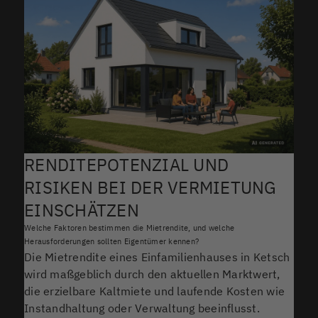
RENDITEPOTENZIAL UND
RISIKEN BEI DER VERMIETUNG
EINSCHÄTZEN
Welche Faktoren bestimmen die Mietrendite, und welche
Herausforderungen sollten Eigentümer kennen?
Die Mietrendite eines Einfamilienhauses in Ketsch
wird maßgeblich durch den aktuellen Marktwert,
die erzielbare Kaltmiete und laufende Kosten wie
Instandhaltung oder Verwaltung beeinflusst.