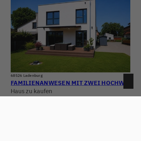
68526 Ladenburg
FAMILIENANWESEN MIT ZWEI HOCHWERTIGEN WOHNHÄUSERN! WOHNEN, ARBEITEN & VERMIETEN PERFEKT KOMBINIERT
Haus zu kaufen
Wohnfläche: ca. 250,95 m²
Zimmer: 7.5
Kaufpreis: 1.290.000 €
Mehr erfahren