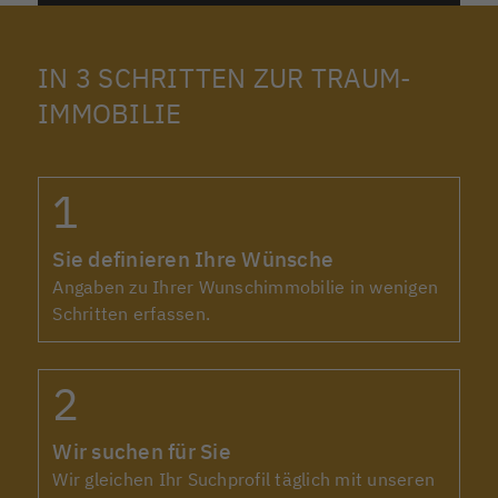
JETZT KOSTENLOS
BENACHRICHTIGT WERDEN
IN 3 SCHRITTEN ZUR TRAUM-
Nehmen Sie sich einen Moment Zeit, um
IMMOBILIE
das Formular auszufüllen. Dies hilft uns,
Ihre individuelle Situation besser zu
verstehen und gezielte Beratung
anzubieten.
Angaben zur Wunschimmobilie
Sie definieren Ihre Wünsche
Angaben zu Ihrer Wunschimmobilie in wenigen
Ein/Zweifamilienhaus
Schritten erfassen.
Eigentumswohnung
Grundstück
Gewerbeimmobilie
Wir suchen für Sie
Wohnfläche in qm
Wir gleichen Ihr Suchprofil täglich mit unseren