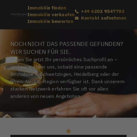
Immobilie finden
+49 6202 9547783
Immobilie verkaufen
Kontakt aufnehmen
Immobilie bewerten
NOCH NICHT DAS PASSENDE GEFUNDEN?
WIR SUCHEN FÜR SIE.
Legen Sie jetzt Ihr persönliches Suchprofil an –
und wir melden uns, sobald eine passende
Immobilie in Schwetzingen, Heidelberg oder der
Rhein-Neckar-Region verfügbar ist. Dank unserem
starken Netzwerk erfahren Sie oft vor allen
anderen von neuen Angeboten.