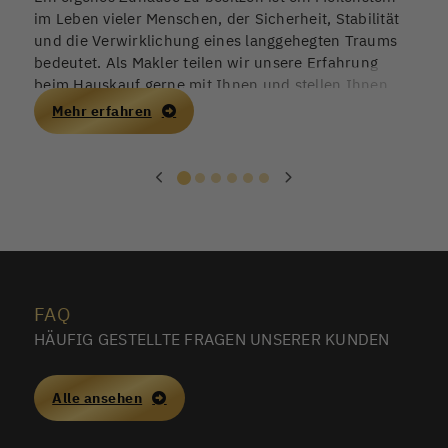
im Leben vieler Menschen, der Sicherheit, Stabilität
E
und die Verwirklichung eines langgehegten Traums
m
bedeutet. Als Makler teilen wir unsere Erfahrung
v
beim Hauskauf gerne mit Ihnen und stellen Ihnen
f
einen kostenlosen Finanzierungs-Rechner zur
e
Mehr erfahren
Verfügung.
w
u
i
FAQ
HÄUFIG GESTELLTE FRAGEN UNSERER KUNDEN
Alle ansehen