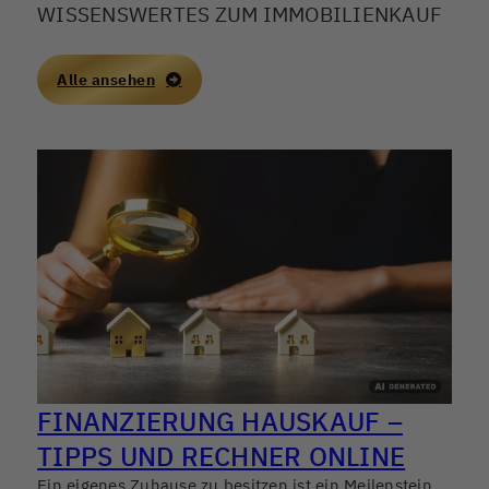
WISSENSWERTES ZUM IMMOBILIENKAUF
Alle ansehen
FINANZIERUNG HAUSKAUF –
TIPPS UND RECHNER ONLINE
Ein eigenes Zuhause zu besitzen ist ein Meilenstein
D