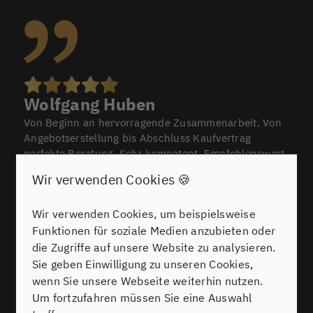
Wolfgang Huben
Von Beginn an hervorragende Zusammenarbeit. Von
Angebotserstellung bis Abschluss Kaufvertrag
perfekte Beratung. Sehr kompetent. Empfehlenswert
!!!
Wir verwenden Cookies 🍪
Wir verwenden Cookies, um beispielsweise
Wir wurden ausgezeichnet:
Funktionen für soziale Medien anzubieten oder
die Zugriffe auf unsere Website zu analysieren.
Alle ansehen
Sie geben Einwilligung zu unseren Cookies,
wenn Sie unsere Webseite weiterhin nutzen.
Um fortzufahren müssen Sie eine Auswahl