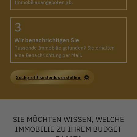
Immobilienangeboten ab.
Zimmer
bevorzugter Ort
Wir benachrichtigen Sie
Passende Immobilie gefunden? Sie erhalten
eine Benachrichtung per Mail.
(optional) Wollen Sie uns Ihre Wünsche noch genauer
schildern?
Suchprofil kostenlos erstellen
SIE MÖCHTEN WISSEN, WELCHE
IMMOBILIE ZU IHREM BUDGET