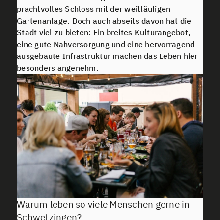
prachtvolles Schloss mit der weitläufigen
Gartenanlage. Doch auch abseits davon hat die
Stadt viel zu bieten: Ein breites Kulturangebot,
eine gute Nahversorgung und eine hervorragend
ausgebaute Infrastruktur machen das Leben hier
besonders angenehm.
Warum leben so viele Menschen gerne in
Schwetzingen?