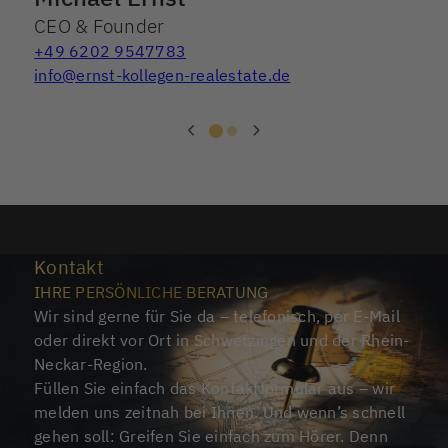
CEO & Founder
+49 6202 9547783
info@ernst-kollegen-realestate.de
Kontakt
IHRE PERSÖNLICHE BERATUNG
Wir sind gerne für Sie da – telefonisch, per E-Mail
oder direkt vor Ort in Schwetzingen und der Rhein-
Neckar-Region.
Füllen Sie einfach das Kontaktformular aus – wir
melden uns zeitnah bei Ihnen. Und wenn’s schnell
gehen soll: Greifen Sie einfach zum Hörer. Denn