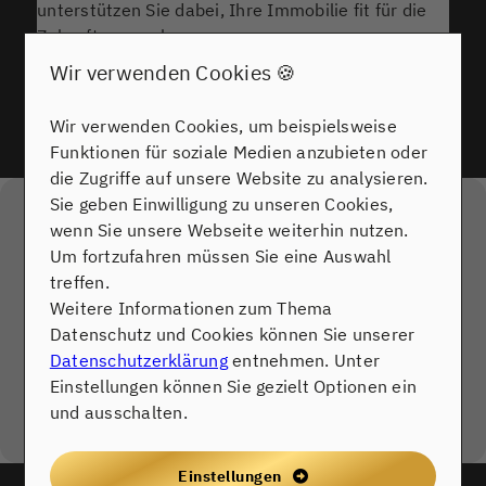
unterstützen Sie dabei, Ihre Immobilie fit für die
Zukunft zu machen.
Wir verwenden Cookies 🍪
Jetzt unverbindlich beraten lassen
Wir verwenden Cookies, um beispielsweise
Funktionen für soziale Medien anzubieten oder
die Zugriffe auf unsere Website zu analysieren.
Sie geben Einwilligung zu unseren Cookies,
Externe Dienste / Social Media
wenn Sie unsere Webseite weiterhin nutzen.
Inhalte aus externen Quellen,
Um fortzufahren müssen Sie eine Auswahl
Videoplattformen und Social-Media-
treffen.
Plattformen. Wenn Cookies von externen
Weitere Informationen zum Thema
Medien akzeptiert werden, bedarf der
Datenschutz und Cookies können Sie unserer
Zugriff auf diese Inhalte keiner manuellen
Datenschutzerklärung
entnehmen. Unter
Zustimmung mehr
Einstellungen können Sie gezielt Optionen ein
und ausschalten.
Ich stimme zu
Einstellungen