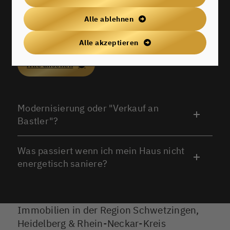
Alle ablehnen
FAQ
HÄUFIG GESTELLTE FRAGEN UNSERER KUNDEN
Alle akzeptieren
Alle ansehen
Modernisierung oder "Verkauf an
Bastler"?
Was passiert wenn ich mein Haus nicht
energetisch saniere?
Immobilien in der Region Schwetzingen,
Heidelberg & Rhein-Neckar-Kreis