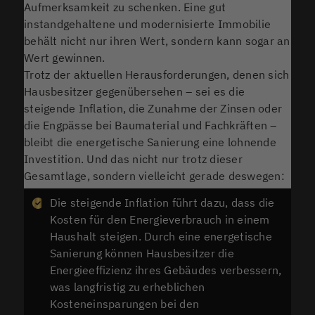
Aufmerksamkeit zu schenken. Eine gut
instandgehaltene und modernisierte Immobilie
behält nicht nur ihren Wert, sondern kann sogar an
Wert gewinnen.
Trotz der aktuellen Herausforderungen, denen sich
Hausbesitzer gegenübersehen – sei es die
steigende Inflation, die Zunahme der Zinsen oder
die Engpässe bei Baumaterial und Fachkräften –
bleibt die energetische Sanierung eine lohnende
Investition. Und das nicht nur trotz dieser
Gesamtlage, sondern vielleicht gerade deswegen:
Die steigende Inflation führt dazu, dass die
Kosten für den Energieverbrauch in einem
Haushalt steigen. Durch eine energetische
Sanierung können Hausbesitzer die
Energieeffizienz ihres Gebäudes verbessern,
was langfristig zu erheblichen
Kosteneinsparungen bei den