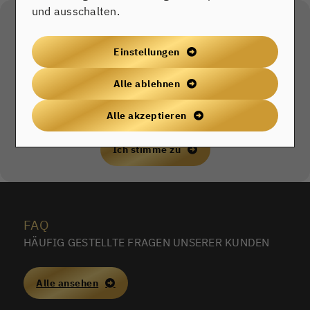
und ausschalten.
Externe Dienste / Social Media
Inhalte aus externen Quellen,
Einstellungen
Videoplattformen und Social-Media-
Plattformen. Wenn Cookies von externen
Alle ablehnen
Medien akzeptiert werden, bedarf der
Zugriff auf diese Inhalte keiner manuellen
Alle akzeptieren
Zustimmung mehr
Ich stimme zu
FAQ
HÄUFIG GESTELLTE FRAGEN UNSERER KUNDEN
Alle ansehen