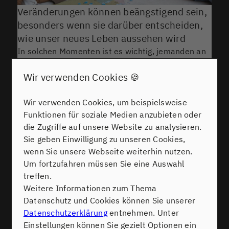
Veränderungen können beängstigend sein,
besonders wenn sie darüber entscheiden,
wie unser neues Leben aussehen wird
In solchen Momenten ist es wichtig, jemanden an
seiner Seite zu haben, der die Tragweite dieser
Lebensentscheidungen versteht. Wir begleiten Sie
Wir verwenden Cookies 🍪
– und wennn Sie wollen, zusammen mit Ihren
Angehörigen – dabei, eine Entscheidung zu treffen,
Wir verwenden Cookies, um beispielsweise
die Ihre Lebensqualität im Alter gewährleistet.
Funktionen für soziale Medien anzubieten oder
Vereinbaren Sie noch heute ein unverbindliches
die Zugriffe auf unsere Website zu analysieren.
Beratungsgespräch und lassen Sie uns gemeinsam
Sie geben Einwilligung zu unseren Cookies,
den nächsten Schritt in dieser neuen Lebensphase
wenn Sie unsere Webseite weiterhin nutzen.
planen.
Um fortzufahren müssen Sie eine Auswahl
treffen.
Jetzt unverbindlich beraten lassen
Weitere Informationen zum Thema
Datenschutz und Cookies können Sie unserer
Datenschutzerklärung
entnehmen. Unter
Einstellungen können Sie gezielt Optionen ein