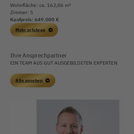
Wohnfläche: ca. 162,06 m²
Zimmer: 5
Kaufpreis: 649.000 €
Mehr erfahren
Ihre Ansprechpartner
EIN TEAM AUS GUT AUSGEBILDETEN EXPERTEN
Alle ansehen
I
+
i