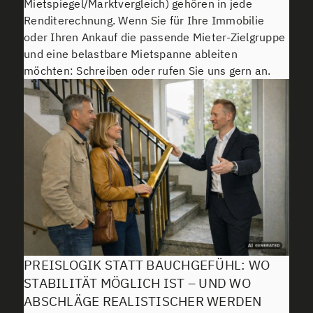
Mietspiegel/Marktvergleich) gehören in jede
Renditerechnung. Wenn Sie für Ihre Immobilie
oder Ihren Ankauf die passende Mieter-Zielgruppe
und eine belastbare Mietspanne ableiten
möchten: Schreiben oder rufen Sie uns gern an.
PREISLOGIK STATT BAUCHGEFÜHL: WO
STABILITÄT MÖGLICH IST – UND WO
ABSCHLÄGE REALISTISCHER WERDEN