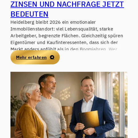
ZINSEN UND NACHFRAGE JETZT
BEDEUTEN
Heidelberg bleibt 2026 ein emotionaler
Immobilienstandort: viel Lebensqualität, starke
Arbeitgeber, begrenzte Flächen. Gleichzeitig spüren
Eigentümer und Kaufinteressenten, dass sich der
Markt anders anfühlt als in den Boomjahren. Wer
jetzt verkaufen, kaufen oder als Kapitalanleger
Mehr erfahren
investieren möchte, braucht mehr als Bauchgefühl –
gefragt sind belastbare Vergleichswerte, eine
saubere Objektanalyse und ein realistischer Blick auf
Finanzierung und Nachfrage.