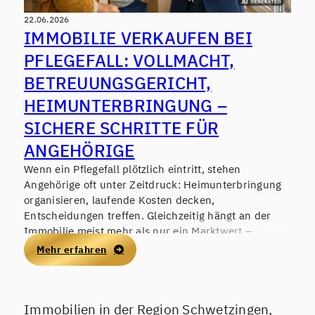
22.06.2026
IMMOBILIE VERKAUFEN BEI
PFLEGEFALL: VOLLMACHT,
BETREUUNGSGERICHT,
HEIMUNTERBRINGUNG –
SICHERE SCHRITTE FÜR
ANGEHÖRIGE
Wenn ein Pflegefall plötzlich eintritt, stehen
Angehörige oft unter Zeitdruck: Heimunterbringung
organisieren, laufende Kosten decken,
Entscheidungen treffen. Gleichzeitig hängt an der
Immobilie meist mehr als nur ein Marktwert –
Erinnerungen, Verantwortung, manchmal auch
Mehr erfahren
Konflikte in der Familie. Ein Immobilienverkauf kann
helfen, finanzielle Stabilität zu schaffen, sollte aber in
Deutschland 2026 nur mit sauberer rechtlicher
Immobilien in der Region Schwetzingen,
Grundlage und einem nachvollziehbaren Ablauf