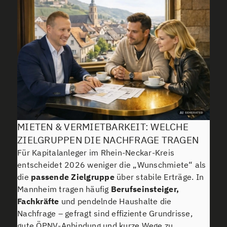
MIETEN & VERMIETBARKEIT: WELCHE
ZIELGRUPPEN DIE NACHFRAGE TRAGEN
Für Kapitalanleger im Rhein-Neckar-Kreis
entscheidet 2026 weniger die „Wunschmiete“ als
die
passende Zielgruppe
über stabile Erträge. In
Mannheim tragen häufig
Berufseinsteiger,
Fachkräfte
und pendelnde Haushalte die
Nachfrage – gefragt sind effiziente Grundrisse,
gute ÖPNV-Anbindung und kurze Wege zu