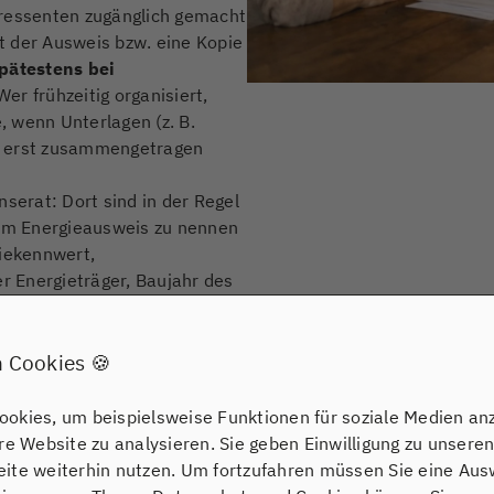
eressenten zugänglich gemacht
t der Ausweis bzw. eine Kopie
pätestens bei
er frühzeitig organisiert,
 wenn Unterlagen (z. B.
) erst zusammengetragen
nserat: Dort sind in der Regel
m Energieausweis zu nennen
giekennwert,
er Energieträger, Baujahr des
ngaben ein Signal für
chen Sanierungsbedarf – für
m rechtliche Sorgfalt zählt.
 Cookies 🍪
stimmten denkmalgeschützten
den geben; die Einordnung ist
okies, um beispielsweise Funktionen für soziale Medien an
ere Website zu analysieren. Sie geben Einwilligung zu unsere
NST & KOLLEGEN Real Estate
ite weiterhin nutzen. Um fortzufahren müssen Sie eine Ausw
nicht nur „hin“, sondern