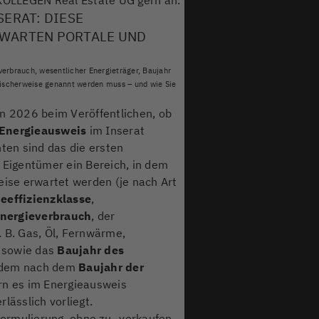
ERAT: DIESE
WARTEN PORTALE UND
verbrauch, wesentlicher Energieträger, Baujahr
ischerweise genannt werden muss – und wie Sie
en 2026 beim Veröffentlichen, ob
 Energieausweis
im Inserat
nten sind das die ersten
 Eigentümer ein Bereich, in dem
eise erwartet werden (je nach Art
eeffizienzklasse
,
nergieverbrauch
, der
. B. Gas, Öl, Fernwärme,
 sowie das
Baujahr des
erdem nach dem
Baujahr der
rn es im Energieausweis
lässlich vorliegt.
Formulierung, ohne zu „verkaufen,