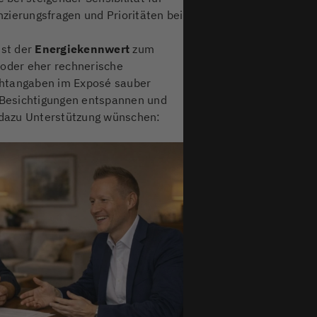
zierungsfragen und Prioritäten bei
sst der
Energiekennwert
zum
 oder eher rechnerische
lichtangaben im Exposé sauber
nn Besichtigungen entspannen und
 dazu Unterstützung wünschen: