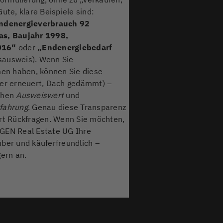
ute, klare Beispiele sind:
Endenergieverbrauch 92
as, Baujahr 1998,
016“
oder
„Endenergiebedarf
sausweis). Wenn Sie
n haben, können Sie diese
ter erneuert, Dach gedämmt) –
schen
Ausweiswert
und
fahrung
. Genau diese Transparenz
ert Rückfragen. Wenn Sie möchten,
GEN Real Estate UG Ihre
ber und käuferfreundlich –
gern an.