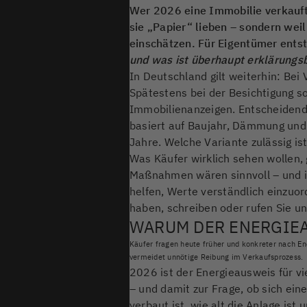
Wer 2026 eine Immobilie verkauft,
sie „Papier“ lieben – sondern weil
einschätzen. Für Eigentümer entst
und was ist überhaupt erklärungsb
In Deutschland gilt weiterhin: Be
Spätestens bei der Besichtigung s
Immobilienanzeigen. Entscheidend 
basiert auf Baujahr, Dämmung und
Jahre. Welche Variante zulässig is
Was Käufer wirklich sehen wollen, 
Maßnahmen wären sinnvoll – und i
helfen, Werte verständlich einzuo
haben, schreiben oder rufen Sie un
WARUM DER ENERGIEA
Käufer fragen heute früher und konkreter nach Ene
vermeidet unnötige Reibung im Verkaufsprozess.
2026 ist der Energieausweis für vi
– und damit zur Frage, ob sich ein
verbaut ist, wie alt die Anlage ist