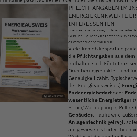
PFLICHTANGABEN IM INS
ENERGIEKENNWERTE ER
INTERESSENTEN
Energieeffizienzklasse, Endenergiebedarf/-
Gebäude, Baujahr Anlagentechnik: Was typ
es verständlich formulieren..
Viele Immobilienportale prüf
die
Pflichtangaben aus dem
enthalten sind. Für Interesse
Orientierungspunkte – und für
Genauigkeit zählt. Typischerw
des Energieausweises)
Energi
Endenergiebedarf
oder
Ende
wesentliche Energieträger
(z
Strom/Wärmepumpe, Pellets)
Gebäudes
. Häufig wird auß
Anlagentechnik
gefragt, sofe
ausgewiesen ist oder Ihnen ver
Wichtig ist die verständliche 