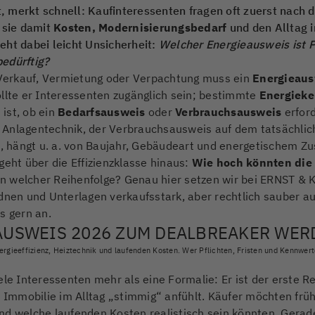
 merkt schnell: Kaufinteressenten fragen oft zuerst nach 
 sie damit
Kosten, Modernisierungsbedarf
und den Alltag i
eht dabei leicht Unsicherheit:
Welcher Energieausweis ist P
edürftig?
i Verkauf, Vermietung oder Verpachtung muss ein
Energieaus
ollte er Interessenten zugänglich sein; bestimmte
Energiek
ist, ob ein
Bedarfsausweis
oder
Verbrauchsausweis
erford
 Anlagentechnik, der Verbrauchsausweis auf dem tatsächlic
t, hängt u. a. von Baujahr, Gebäudeart und energetischem Zu
geht über die Effizienzklasse hinaus:
Wie hoch könnten die 
n welcher Reihenfolge? Genau hier setzen wir bei ERNST & 
rdnen und Unterlagen verkaufsstark, aber rechtlich sauber a
s gern an.
USWEIS 2026 ZUM DEALBREAKER WER
rgieeffizienz, Heiztechnik und laufenden Kosten. Wer Pflichten, Fristen und Kennwerte
ele Interessenten mehr als eine Formalie: Er ist der erste R
e Immobilie im Alltag „stimmig“ anfühlt. Käufer möchten fr
 und welche laufenden Kosten realistisch sein könnten. Gerade