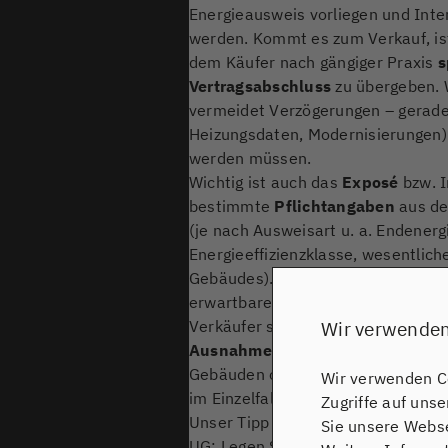
Energieausweis vorliegen und Int
werden. Kommt es zum Verkauf, is
dem Käufer nach gängiger Praxis
s
Vertragsabschluss
zu übergeben. W
vermeidet Verzögerungen – gerade,
Heizungsdaten, Modernisierungen
werden müssen.
Wichtig ist auch das
Exposé
bzw. I
bestimmte
Pflichtangaben
aus de
(je nach Ausweisart u. a. Endener
Energieeffizienzklasse, wesentlich
Gebäudes). Für Käufer sind diese A
erwartbare Nebenkosten und mögli
Verkäufer sind sie ein Punkt, an de
Wir verwenden
Ausnahmen
kann es z. B. bei be
Gebäuden oder sehr kleinen Gebäu
Wir verwenden Co
im Einzelfall zu prüfen.
Zugriffe auf uns
Unser Tipp aus der Praxis von ER
Sie unsere Webse
UG: Legen Sie den Energieausweis 