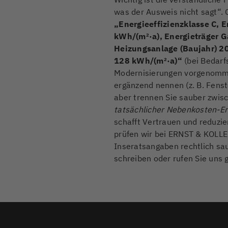
was der Ausweis nicht sagt“. G
„Energieeffizienzklasse C, 
kWh/(m²·a), Energieträger G
Heizungsanlage (Baujahr) 2
128 kWh/(m²·a)“
(bei Bedarf
Modernisierungen vorgenomme
ergänzend nennen (z. B. Fens
aber trennen Sie sauber zwi
tatsächlicher Nebenkosten-Er
schafft Vertrauen und reduzi
prüfen wir bei ERNST & KOLLE
Inseratsangaben rechtlich sau
schreiben oder rufen Sie uns 