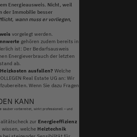
dem Energieausweis. Nicht, weil
n der Immobilie besser
flicht, wann muss er vorliegen,
weis
vorgelegt werden.
ennwerte
gehören zudem bereits in
erlich ist: Der Bedarfsausweis
hen Energieverbrauch der letzten
stand ab.
Heizkosten ausfallen?
Welche
KOLLEGEN Real Estate UG an: Wir
ufzubereiten. Wenn Sie dazu Fragen
DEN KANN
 sauber vorbereitet, wirkt professionell – und
ealitätscheck zur
Energieeffizienz
üh wissen, welche
Heiztechnik
 bei steigender Sensibilität für