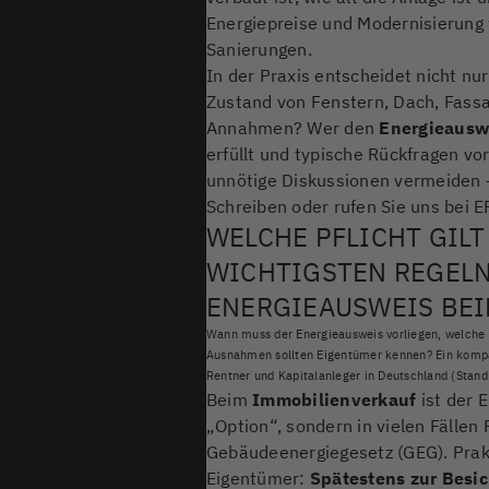
Energiepreise und Modernisierung w
Sanierungen.
In der Praxis entscheidet nicht nu
Zustand von Fenstern, Dach, Fass
Annahmen? Wer den
Energieausw
erfüllt und typische Rückfragen vo
unnötige Diskussionen vermeiden –
Schreiben oder rufen Sie uns bei
WELCHE PFLICHT GILT
WICHTIGSTEN REGELN
ENERGIEAUSWEIS BEI
Wann muss der Energieausweis vorliegen, welche
Ausnahmen sollten Eigentümer kennen? Ein kompak
Rentner und Kapitalanleger in Deutschland (Stan
Beim
Immobilienverkauf
ist der 
„Option“, sondern in vielen Fällen
Gebäudeenergiegesetz (GEG). Prakti
Eigentümer:
Spätestens zur Besi