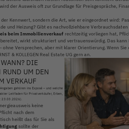
ird der Ausweis oft zur Grundlage für Preisgespräche, Finan
r der Kennwert, sondern die Art, wie er eingeordnet wird: Pa
ade und Heizung? Gibt es nachvollziehbare Verbrauchsdaten
eis beim Immobilienverkauf
rechtzeitig vorliegen hat, Pf
rbereitet, wirkt strukturiert und vertrauenswürdig. Das ka
 ohne Versprechen, aber mit klarer Orientierung. Wenn Sie
 ERNST & KOLLEGEN Real Estate UG gern an.
 WANN? DIE
 RUND UM DEN
M VERKAUF
 Angaben gehören ins Exposé – und welche
ter Leitfaden für Privatverkäufer, Erben,
d: 23.03.2026).
Energieausweis keine
 Pflicht nach dem
sch heißt das für Sie als
chtigung
sollte der