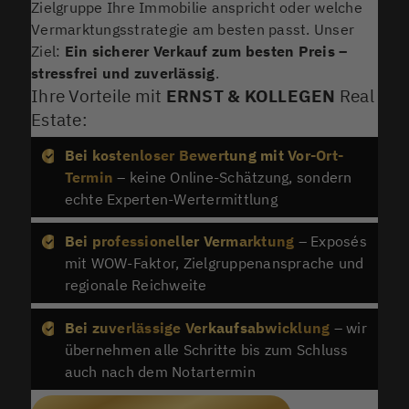
Zielgruppe Ihre Immobilie anspricht oder welche
Vermarktungsstrategie am besten passt. Unser
Ziel:
Ein sicherer Verkauf zum besten Preis –
stressfrei und zuverlässig
.
Ihre Vorteile mit
ERNST & KOLLEGEN
Real
Estate:
Bei kostenloser Bewertung mit Vor-Ort-
Termin
– keine Online-Schätzung, sondern
echte Experten-Wertermittlung
Bei professioneller Vermarktung
– Exposés
mit WOW-Faktor, Zielgruppenansprache und
regionale Reichweite
Bei zuverlässige Verkaufsabwicklung
– wir
übernehmen alle Schritte bis zum Schluss
auch nach dem Notartermin