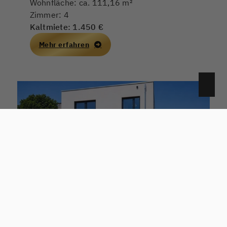
Wohnfläche: ca. 111,16 m²
Zimmer: 4
Kaltmiete: 1.450 €
Mehr erfahren
68526 Ladenburg
FAMILIENANWESEN MIT ZWEI HOCHWERTIGEN WOHNHÄUSERN! WOHNEN, ARBEITEN & VERMIETEN PERFEKT KOMBINIERT