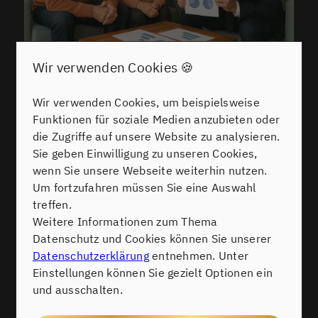
Wir verwenden Cookies 🍪
AUSBLICK 2025: WARUM
FLEXIBILITÄT UND
Wir verwenden Cookies, um beispielsweise
PROFESSIONELLE BEGLEITUNG
Funktionen für soziale Medien anzubieten oder
die Zugriffe auf unsere Website zu analysieren.
JETZT WICHTIGER SIND DENN JE
Sie geben Einwilligung zu unseren Cookies,
Zukunftssicher verkaufen und investieren – so profitieren Sie im
wenn Sie unsere Webseite weiterhin nutzen.
aktuellen Marktumfeld.
Um fortzufahren müssen Sie eine Auswahl
Der Immobilienmarkt im Umland von Mannheim
treffen.
bleibt auch 2025 in Bewegung – insbesondere
Weitere Informationen zum Thema
durch die schwankende Zinsentwicklung. Wer
Datenschutz und Cookies können Sie unserer
heute als Eigentümer verkaufen oder als Anleger
Datenschutzerklärung
entnehmen. Unter
investieren möchte, braucht mehr denn je ein
Einstellungen können Sie gezielt Optionen ein
hohes Maß an Flexibilität. Schnell wechselnde
und ausschalten.
Rahmenbedingungen, neue Fördermöglichkeiten
und eine breitere Auswahl an