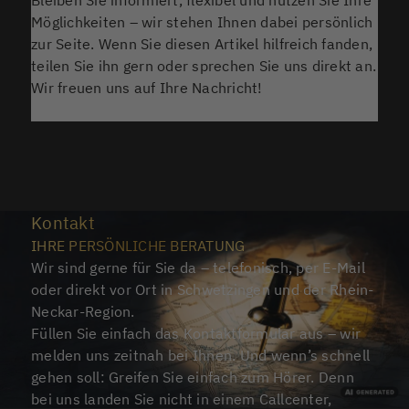
Bleiben Sie informiert, flexibel und nutzen Sie Ihre
Möglichkeiten – wir stehen Ihnen dabei persönlich
zur Seite. Wenn Sie diesen Artikel hilfreich fanden,
teilen Sie ihn gern oder sprechen Sie uns direkt an.
Wir freuen uns auf Ihre Nachricht!
Kontakt
IHRE PERSÖNLICHE BERATUNG
Wir sind gerne für Sie da – telefonisch, per E-Mail
oder direkt vor Ort in Schwetzingen und der Rhein-
Neckar-Region.
Füllen Sie einfach das Kontaktformular aus – wir
melden uns zeitnah bei Ihnen. Und wenn’s schnell
gehen soll: Greifen Sie einfach zum Hörer. Denn
bei uns landen Sie nicht in einem Callcenter,