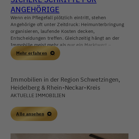
ANGEHÖRIGE
Wenn ein Pflegefall plötzlich eintritt, stehen
Angehörige oft unter Zeitdruck: Heimunterbringung
organisieren, laufende Kosten decken,
Entscheidungen treffen. Gleichzeitig hängt an der
Immobilie meist mehr als nur ein Marktwert –
Erinnerungen, Verantwortung, manchmal auch
Mehr erfahren
Konflikte in der Familie. Ein Immobilienverkauf kann
helfen, finanzielle Stabilität zu schaffen, sollte aber in
Deutschland 2026 nur mit sauberer rechtlicher
Immobilien in der Region Schwetzingen,
Grundlage und einem nachvollziehbaren Ablauf
erfolgen.
Heidelberg & Rhein-Neckar-Kreis
AKTUELLE IMMOBILIEN
Alle ansehen