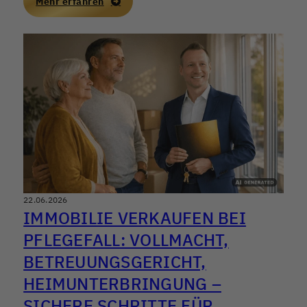
Mehr erfahren
investieren möchte, braucht mehr als Bauchgefühl –
gefragt sind belastbare Vergleichswerte, eine
saubere Objektanalyse und ein realistischer Blick auf
Finanzierung und Nachfrage.
22.06.2026
IMMOBILIE VERKAUFEN BEI
PFLEGEFALL: VOLLMACHT,
BETREUUNGSGERICHT,
HEIMUNTERBRINGUNG –
SICHERE SCHRITTE FÜR