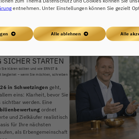
tionen zum Thema Datenschutz und Cookies können Sie uns
te Angaben zu Modernisierungen und ein strukturiertes Bes
ärung
entnehmen. Unter Einstellungen können Sie gezielt Op
sen, sind
4–12 Wochen Vermarktungszeit
in vielen Fällen 
e Zusage). Ein Praxisbezug aus der Region: Eine moderne Do
 Wichtig ist dabei Ihre Verhandlungsposition: Wer sauber bew
ngen
Alle ablehnen
Alle akz
tet, bleibt souverän. Wenn Sie das für Ihre Immobilie in S
an.
T: MIT
 SICHER STARTEN
 Sie klären sollten und wie ERNST &
t begleitet – wenn Sie möchten, schreiben
26 in Schwetzingen
geht,
allem eins: Klarheit, bevor Sie
s sichtbar werden. Eine
bilienbewertung
ordnet
te und Zielkäufer realistisch
Basis für Ihre nächsten
kaufen, als Erbengemeinschaft