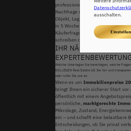
Weitere Informa
professionelle Fotos, transparen
Datenschutzerkl
Nachfrage und Preis zusammenpas
ausschalten.
Objekt, Lage und Marktphase, kein
in 5 Wochen verkauft (Einzelfall).
Einstellu
Käuferfragen vorbereitet beantwor
schreiben oder rufen Sie uns gern 
IHR NÄCHSTER SCHRIT
EXPERTENBEWERTUNG
Welche Unterlagen Sie bereitlegen, welche Fragen
KOLLEGEN Real Estate UG Sie fair und transparen
oder rufen Sie uns an..
Wenn es um
Immobilienpreise 20
bringt Ihnen ein sicherer Start vor 
öffentlich mit einem Angebotsprei
persönliche,
marktgerechte Immo
Mikrolage, Zustand, Energiekennwer
ein – und schafft eine belastbare 
Entscheidungen, ob Sie privat ver