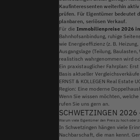
Kaufinteressenten weiterhin aktiv
prüfen. Für Eigentümer bedeutet 
planbaren, seriösen Verkauf.
Für die
Immobilienpreise 2026 i
Bahnhofsanbindung, ruhige Seiten
wie Energieeffizienz (z. B. Heizun
Ausgangslage (Teilung, Baulasten,
realistisch wahrgenommen wird ode
Ein praxistauglicher Fahrplan: Ers
Basis aktueller Vergleichsverkäufe
ERNST & KOLLEGEN Real Estate UG s
Region: Eine moderne Doppelhaushäl
Wenn Sie wissen möchten, welche P
rufen Sie uns gern an.
SCHWETZINGEN 2026
Warum viele Eigentümer den Preis zu hoch oder zu
In Schwetzingen hängen viele Erin
Nachbarschaft, die man kennt. Ge