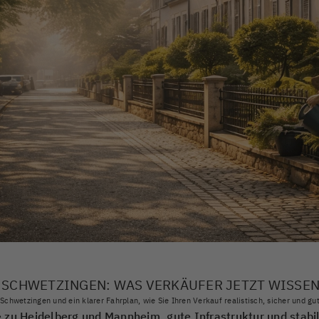
N SCHWETZINGEN: WAS VERKÄUFER JETZT WISSE
chwetzingen und ein klarer Fahrplan, wie Sie Ihren Verkauf realistisch, sicher und gut
 zu Heidelberg und Mannheim, gute Infrastruktur und stabi