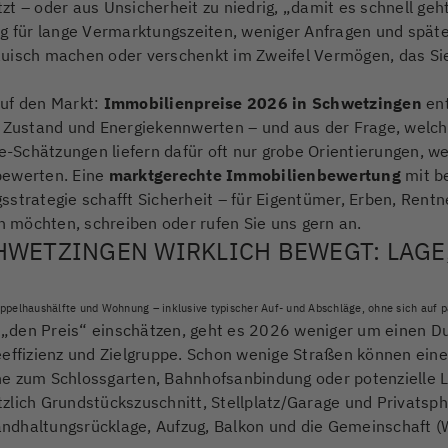
t – oder aus Unsicherheit zu niedrig, „damit es schnell geh
g für lange Vermarktungszeiten, weniger Anfragen und späte
uisch machen oder verschenkt im Zweifel Vermögen, das Sie 
 auf den Markt:
Immobilienpreise 2026 in Schwetzingen
ent
, Zustand und Energiekennwerten – und aus der Frage, welch
ne-Schätzungen liefern dafür oft nur grobe Orientierungen, w
bewerten. Eine
marktgerechte Immobilienbewertung
mit be
strategie schafft Sicherheit – für Eigentümer, Erben, Rent
en möchten, schreiben oder rufen Sie uns gern an.
HWETZINGEN WIRKLICH BEWEGT: LAGE
ppelhaushälfte und Wohnung – inklusive typischer Auf- und Abschläge, ohne sich auf p
„den Preis“ einschätzen, geht es 2026 weniger um einen D
ieeffizienz und Zielgruppe. Schon wenige Straßen können ei
e zum Schlossgarten, Bahnhofsanbindung oder potenzielle L
lich Grundstückszuschnitt, Stellplatz/Garage und Privatsphä
ndhaltungsrücklage, Aufzug, Balkon und die Gemeinschaft (