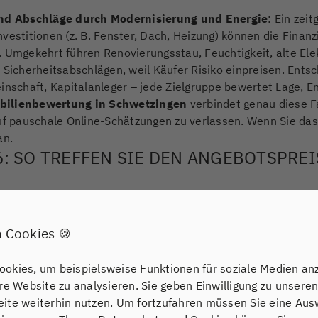
nd Abschläge durch Modernisierung und Energie
: Ein zei
vestitionen (z. B. Fenster, Dach, Heizung) können die Finan
 Umgekehrt führen Renovierungsstau, Feuchtigkeit, alte Elek
 Sicherheitsabschlägen, weil Käufer Risiko einpreisen. Entsc
einschaft, Kapitalanleger – jede Zielgruppe bewertet Lage,
bilienbewertung in Schwetzingen
verbindet genau diese F
auf pauschale Online-Schätzungen zu verlassen. Wenn Sie das
an.
: SO TREFFEN SIE DEN ANGEBOTSPREI
r Angebotsstrategie: So schaffen Sie Nachfrage, vermeiden Preisrunden und bleiben i
in Versprechen).
 nicht „mutig hoch“, sondern
präzise richtig
. Ein Angebotspr
 Cookies 🍪
s hochwertig positionieren und für die Zielgruppe
finanzierba
tung in Schwetzingen
an: mit aktueller Datenbasis (Vergle
okies, um beispielsweise Funktionen für soziale Medien an
stand, Energiekennwerten und einer realistischen Preisrange 
ere Website zu analysieren. Sie geben Einwilligung zu unsere
ekt „abnutzt“ und später nur noch über Preisrunden Aufmer
ite weiterhin nutzen. Um fortzufahren müssen Sie eine Ausw
026 eine klare Angebotsstrategie: vollständige Unterlagen, 