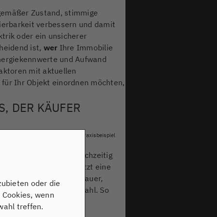
tgemäßer Zustand, stimmige
zierbarkeit verbessern und damit
trik oder ein unsicherer
heidend ist,
wer
Ihre Immobilie
 Energiekennwerte und Aufwand
aktoren mit aktuellen
 für Ihr Objekt einordnen möchten,
S, DER KÄUFER
n Verhandlungen souverän – mit Praxisbeispiel
eis muss zwei Ziele gleichzeitig
r
bleiben. Genau hier setzt eine
ichsverkäufe, Angebotsdauer,
zubieten oder die
statt einer einzelnen Zahl. So
n Cookies, wenn
ksamkeit bekommt.
ahl treffen.
stimmige Objektstory,