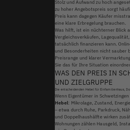
Stolz und Aufwand zu hoch angesetz
zu hoher Angebotspreis sorgt häufi
Preis kann dagegen Käufer misstra
eine klare Erbregelung brauchen.
Was hilft, ist ein nüchterner Blick
Vergleichsverkäufen, Lagequalität
tatsächlich finanzieren kann. Onli
und Besonderheiten nicht sauber 
Preisrange und klarer Vermarktungs
Sie das für Ihre Situation einordn
WAS DEN PREIS IN SC
UND ZIELGRUPPE
Die entscheidenden Hebel für Einfamilienhaus, Do
Wenn Eigentümer in Schwetzingen 
Hebel
: Mikrolage, Zustand, Energ
– etwa durch Ruhe, Parkdruck, Näh
und Doppelhaushälfte wirken zusätz
Wohnungen zählen Hausgeld, Insta