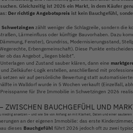
 suchen. Gleichzeitig ist 2026 ein Markt, in dem Käufer g
das:
Der richtige Angebotspreis
ist kein Bauchgefühl, sonde
n Schwetzingen
zählt weniger die Schlagzeile, sondern die k
straßen, Lärmeinfluss oder künftige Bauvorhaben. Dazu kom
g, Dämmung, Fenster), Grundriss, Modernisierungsstand, Stellp
 Wegerechte, Erbengemeinschaft). Diese Punkte entscheiden o
r ob das Angebot „liegen bleibt“.
t Unterlagen und Zustand sauber klären, dann eine
marktger
 und Zielkäufer-Logik erstellen, anschließend mit professione
etzen wir auf persönliche Bewertung statt automatisierter 
fte in Walldorf wurde in 5 Wochen verkauft (Einzelfall, ab
reisspanne für Ihre Immobilie in Schwetzingen 2026 realist
 – ZWISCHEN BAUCHGEFÜHL UND MAR
 niedrig ansetzen – und wie Sie von Anfang an mit Klarheit, Daten und einer sauberen 
nerungen an der eigenen Immobilie: das erste Kinderzimmer, 
nau dieses
Bauchgefühl
führt 2026 jedoch oft zu zwei typis