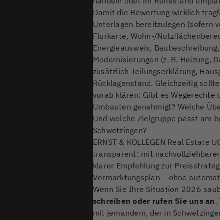
handeln oder im Ruhestand umpla
Damit die Bewertung wirklich tragfäh
Unterlagen bereitzulegen (sofern
Flurkarte, Wohn-/Nutzflächenbere
Energieausweis, Baubeschreibung,
Modernisierungen (z. B. Heizung, 
zusätzlich Teilungserklärung, Haus
Rücklagenstand. Gleichzeitig sollt
vorab klären: Gibt es Wegerechte 
Umbauten genehmigt? Welche Überg
Und welche Zielgruppe passt am be
Schwetzingen?
ERNST & KOLLEGEN Real Estate UG b
transparent: mit nachvollziehbarer
klarer Empfehlung zur Preisstrateg
Vermarktungsplan – ohne automati
Wenn Sie Ihre Situation 2026 sau
schreiben oder rufen Sie uns an
.
mit jemandem, der in Schwetzingen