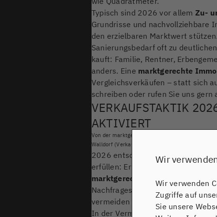
wie Quadratmeter.
Typisch sind 2026 vor allem
Zu- u
Grundrisse und nachvollziehbare In
den erzielbaren Marktwert stützen.
Sanierungsbedarf oft zu deutlichen
kauft: Familie, Rentner, Erbengem
anders. Eine
marktgerechte Immo
Vergleichsverkäufen – statt sich 
schreiben oder rufen Sie uns gern 
VERKAUFSTAKTIK 2026
AKTIVIERT
Von der marktgerechten Expertenbewertung bis zu
Walldorf (Verkauf in 5 Wochen als Einordnung, ke
2026 entscheidet in Schwetzingen
Wir verwenden
erfüllen: Er soll Ihre Immobilie al
marktgerechte Immobilienbewer
Wir verwenden Co
Nachfragesituation), Mikrolage, Zu
Zugriffe auf uns
vermeiden Sie, dass sich das Obj
Sie unsere Webse
In der Vermarktung bewährt sich 2