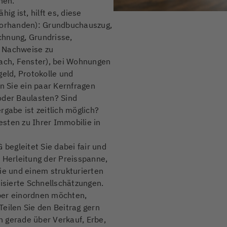
nen.
ig ist, hilft es, diese
 vorhanden): Grundbuchauszug,
chnung, Grundrisse,
 Nachweise zu
Dach, Fenster), bei Wohnungen
geld, Protokolle und
en Sie ein paar Kernfragen
oder Baulasten? Sind
abe ist zeitlich möglich?
sten zu Ihrer Immobilie in
egleitet Sie dabei fair und
 Herleitung der Preisspanne,
ie und einem strukturierten
sierte Schnellschätzungen.
ber einordnen möchten,
 Teilen Sie den Beitrag gern
 gerade über Verkauf, Erbe,