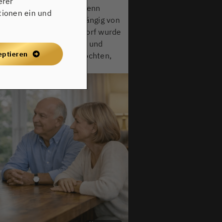
erer
ichtigungsmanagement. Wenn
tionen ein und
realistisch möglich (abhängig von
ppelhaushälfte in Walldorf wurde
ertet, klar kommuniziert und
eptieren
chwetzingen einordnen möchten,