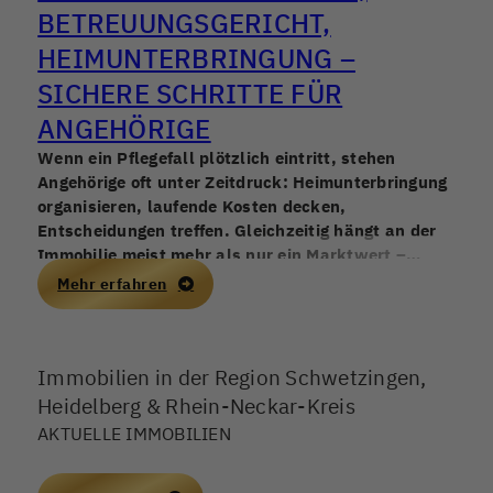
BETREUUNGSGERICHT,
HEIMUNTERBRINGUNG –
SICHERE SCHRITTE FÜR
ANGEHÖRIGE
Wenn ein Pflegefall plötzlich eintritt, stehen
Angehörige oft unter Zeitdruck: Heimunterbringung
organisieren, laufende Kosten decken,
Entscheidungen treffen. Gleichzeitig hängt an der
Immobilie meist mehr als nur ein Marktwert –
Erinnerungen, Verantwortung, manchmal auch
Mehr erfahren
Konflikte in der Familie. Ein Immobilienverkauf
kann helfen, finanzielle Stabilität zu schaffen,
sollte aber in Deutschland 2026 nur mit sauberer
Immobilien in der Region Schwetzingen,
rechtlicher Grundlage und einem nachvollziehbaren
Ablauf erfolgen.
Heidelberg & Rhein-Neckar-Kreis
AKTUELLE IMMOBILIEN