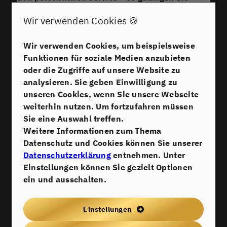
sicher zum marktgerechten Verkaufspreis Ihrer
Wir verwenden Cookies 🍪
Immobilie.
WIE PROFESSIONELLE
Wir verwenden Cookies, um beispielsweise
IMMOBILIENBEWERTUNG ZUM
Funktionen für soziale Medien anzubieten
SCHNELLEN VERKAUF FÜHRT.
oder die Zugriffe auf unsere Website zu
Wie professionelle Immobilienbewertung zum schnellen Verkauf führt.
analysieren. Sie geben Einwilligung zu
Vor Kurzem konnten wir bei ERNST & KOLLEGEN
unseren Cookies, wenn Sie unsere Webseite
Real Estate UG erneut unsere Expertise unter
weiterhin nutzen. Um fortzufahren müssen
Beweis stellen: Ein Einfamilienhaus in
Sie eine Auswahl treffen.
Schwetzingen wechselte innerhalb von nur
Weitere Informationen zum Thema
sieben Wochen den Besitzer. Der Schlüssel zum
Datenschutz und Cookies können Sie unserer
schnellen Verkauf? Eine präzise, professionelle
Datenschutzerklärung
entnehmen. Unter
Immobilienbewertung, die den aktuellen
Einstellungen können Sie gezielt Optionen
Marktbedingungen entspricht und sowohl die
ein und ausschalten.
Lage als auch die individuellen Besonderheiten
des Hauses berücksichtigt.
Gerade in der Region Schwetzingen 2025 ist es
Einstellungen
entscheidend, den tatsächlichen Wert einer