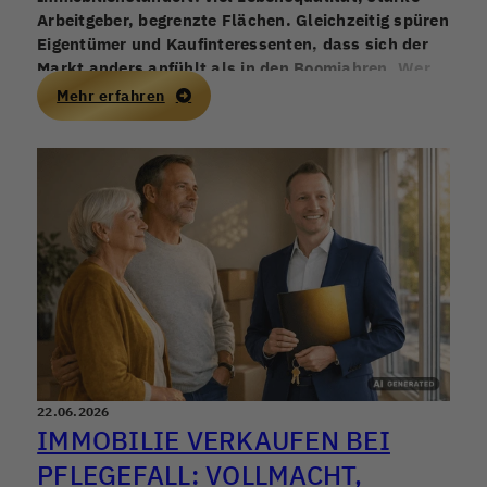
Arbeitgeber, begrenzte Flächen. Gleichzeitig spüren
Eigentümer und Kaufinteressenten, dass sich der
Markt anders anfühlt als in den Boomjahren. Wer
jetzt verkaufen, kaufen oder als Kapitalanleger
Mehr erfahren
investieren möchte, braucht mehr als Bauchgefühl
– gefragt sind belastbare Vergleichswerte, eine
saubere Objektanalyse und ein realistischer Blick
auf Finanzierung und Nachfrage.
22.06.2026
IMMOBILIE VERKAUFEN BEI
PFLEGEFALL: VOLLMACHT,