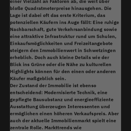
einer Vielzahl an Faktoren ab, die weit über
bloße Quadratmeterpreise hinausgehen. Die
Lage
ist dabei oft das erste Kriterium, das
potenziellen Käufern ins Auge fällt: Eine ruhige
Nachbarschaft, gute Verkehrsanbindung sowie
eine attraktive Infrastruktur rund um Schulen,
Einkaufsmöglichkeiten und Freizeitangebote
steigern den Immobilienwert in Schwetzingen
erheblich. Doch auch kleine Details wie der
Blick ins Grüne oder die Nähe zu kulturellen
Highlights können für den einen oder anderen
Käufer maßgeblich sein.
Der
Zustand
der Immobilie ist ebenso
entscheidend: Modernisierte Technik, eine
gepflegte Bausubstanz und energieeffiziente
Ausstattung überzeugen Interessenten und
ermöglichen einen höheren Verkaufspreis. Aber
auch der aktuelle Immobilienmarkt spielt eine
zentrale Rolle.
Markttrends
wie