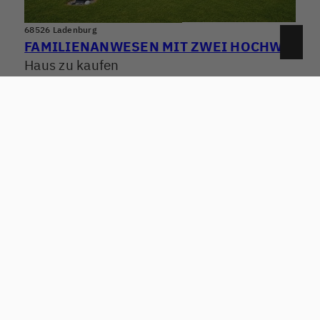
68526 Ladenburg
FAMILIENANWESEN MIT ZWEI HOCHWERTIGEN WOHNHÄUSERN! WOHNEN, ARBEITEN & VERMIETEN PERFEKT KOMBINIERT
Haus zu kaufen
Wohnfläche: ca. 250,95 m²
Zimmer: 7.5
Kaufpreis: 1.290.000 €
Mehr erfahren