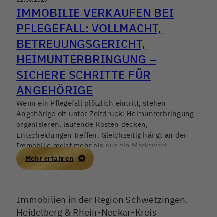
IMMOBILIE VERKAUFEN BEI
PFLEGEFALL: VOLLMACHT,
BETREUUNGSGERICHT,
HEIMUNTERBRINGUNG –
SICHERE SCHRITTE FÜR
ANGEHÖRIGE
Wenn ein Pflegefall plötzlich eintritt, stehen
Angehörige oft unter Zeitdruck: Heimunterbringung
organisieren, laufende Kosten decken,
Entscheidungen treffen. Gleichzeitig hängt an der
Immobilie meist mehr als nur ein Marktwert –
Erinnerungen, Verantwortung, manchmal auch
Mehr erfahren
Konflikte in der Familie. Ein Immobilienverkauf kann
helfen, finanzielle Stabilität zu schaffen, sollte aber in
Deutschland 2026 nur mit sauberer rechtlicher
Immobilien in der Region Schwetzingen,
Grundlage und einem nachvollziehbaren Ablauf
erfolgen.
Heidelberg & Rhein-Neckar-Kreis