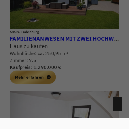
68526 Ladenburg
FAMILIENANWESEN MIT ZWEI HOCHWERTIGEN WOHNHÄUSERN! WOHNEN, ARBEITEN & VERMIETEN PERFEKT KOMBINIERT
Haus zu kaufen
Wohnfläche: ca. 250,95 m²
Zimmer: 7.5
Kaufpreis: 1.290.000 €
Mehr erfahren