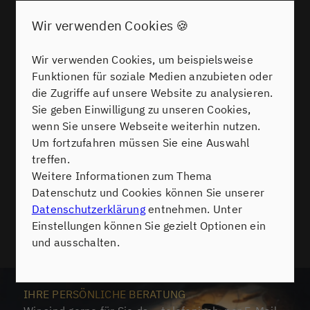
Nachweise, damit der Verkauf nicht nur steuerfrei,
Wir verwenden Cookies 🍪
sondern auch besonders sicher und reibungslos
abläuft.
Stellen Sie Ihre Fragen offen und scheuen Sie sich
Wir verwenden Cookies, um beispielsweise
nicht, professionelle Beratung zu nutzen – das
Funktionen für soziale Medien anzubieten oder
schützt vor Steuernachforderungen und schafft
die Zugriffe auf unsere Website zu analysieren.
echte Klarheit im Verkaufsprozess. Wenn Sie den
Sie geben Einwilligung zu unseren Cookies,
steuerfreien Immobilienverkauf planen oder mehr
wenn Sie unsere Webseite weiterhin nutzen.
zu Ihren individuellen Möglichkeiten erfahren
Um fortzufahren müssen Sie eine Auswahl
möchten, schreiben oder rufen Sie uns jederzeit
treffen.
gern an.
Weitere Informationen zum Thema
Datenschutz und Cookies können Sie unserer
Datenschutzerklärung
entnehmen. Unter
Einstellungen können Sie gezielt Optionen ein
und ausschalten.
Kontakt
IHRE PERSÖNLICHE BERATUNG