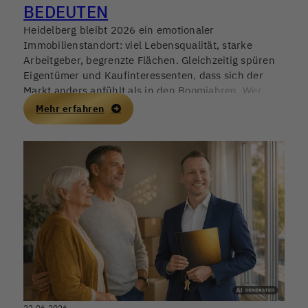
BEDEUTEN
Heidelberg bleibt 2026 ein emotionaler
Immobilienstandort: viel Lebensqualität, starke
Arbeitgeber, begrenzte Flächen. Gleichzeitig spüren
Eigentümer und Kaufinteressenten, dass sich der
Markt anders anfühlt als in den Boomjahren. Wer
jetzt verkaufen, kaufen oder als Kapitalanleger
Mehr erfahren
investieren möchte, braucht mehr als Bauchgefühl –
gefragt sind belastbare Vergleichswerte, eine
saubere Objektanalyse und ein realistischer Blick auf
Finanzierung und Nachfrage.
22.06.2026