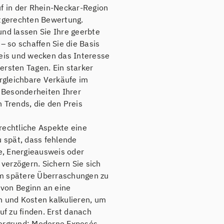
uf in der Rhein-Neckar-Region
ktgerechten Bewertung.
und lassen Sie Ihre geerbte
– so schaffen Sie die Basis
reis und wecken das Interesse
 ersten Tagen. Ein starker
ergleichbare Verkäufe im
e Besonderheiten Ihrer
 Trends, die den Preis
rechtliche Aspekte eine
u spät, dass fehlende
, Energieausweis oder
erzögern. Sichern Sie sich
m spätere Überraschungen zu
e von Beginn an eine
n und Kosten kalkulieren, um
uf zu finden. Erst danach
dergrund: Moderne Exposés,