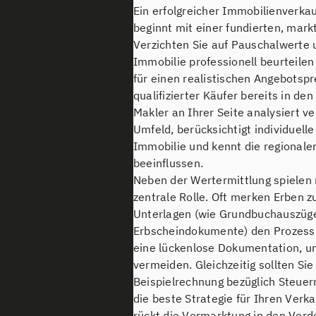
Ein erfolgreicher Immobilienverka
beginnt mit einer fundierten, mar
Verzichten Sie auf Pauschalwerte 
Immobilie professionell beurteilen 
für einen realistischen Angebotsp
qualifizierter Käufer bereits in den
Makler an Ihrer Seite analysiert v
Umfeld, berücksichtigt individuell
Immobilie und kennt die regionalen
beeinflussen.
Neben der Wertermittlung spielen 
zentrale Rolle. Oft merken Erben z
Unterlagen (wie Grundbuchauszüge
Erbscheindokumente) den Prozess v
eine lückenlose Dokumentation, u
vermeiden. Gleichzeitig sollten Si
Beispielrechnung bezüglich Steuer
die beste Strategie für Ihren Verka
rückt die Vermarktung in den Vor