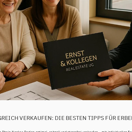
REICH VERKAUFEN: DIE BESTEN TIPPS FÜR ERBE
er Rhein-Neckar-Region optimal, schnell und stressfrei verkaufen – mit individuellen 