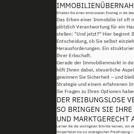
IMMOBILIENÜBERNA
Erhalten Sie einen emotionalen Einstieg in die be
Das Erben einer Immobilie ist oft
plötzlich Verantwortung für ein H
stellen: "Und jetzt?" Hier beginnt
Entscheidung, ob Sie selbst einzie
Herausforderungen. Ein strukturier
Ihrer Erbschaft.
Gerade der Immobilienmarkt in der 
hilft Ihnen dabei, steuerliche Asp
gewinnen Sie Sicherheit – und blei
Strategie und einem erfahrenen Imm
Sie Fragen zu Ihren Optionen habe
DER REIBUNGSLOSE V
SO BRINGEN SIE IHRE
UND MARKTGERECHT 
Lernen Sie die wichtigsten Schritte kennen, von d
Stolperfallen bis zur strategischen Preisfindung –