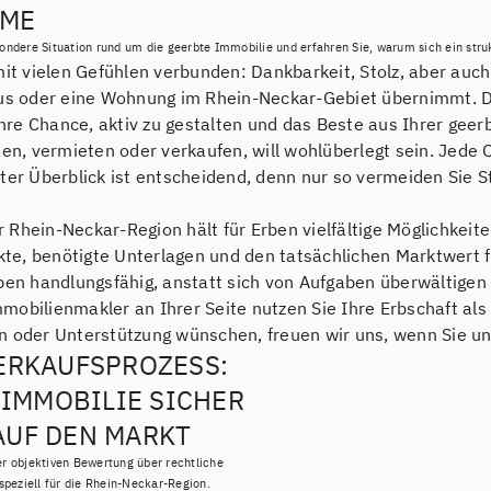
HME
sondere Situation rund um die geerbte Immobilie und erfahren Sie, warum sich ein struk
 mit vielen Gefühlen verbunden: Dankbarkeit, Stolz, aber au
aus oder eine Wohnung im Rhein-Neckar-Gebiet übernimmt. Die
 Ihre Chance, aktiv zu gestalten und das Beste aus Ihrer ge
hen, vermieten oder verkaufen, will wohlüberlegt sein. Jede 
ter Überblick ist entscheidend, denn nur so vermeiden Sie S
Rhein-Neckar-Region hält für Erben vielfältige Möglichkeiten
ekte, benötigte Unterlagen und den tatsächlichen Marktwert f
ben handlungsfähig, anstatt sich von Aufgaben überwältigen z
obilienmakler an Ihrer Seite nutzen Sie Ihre Erbschaft als 
n oder Unterstützung wünschen, freuen wir uns, wenn Sie un
ERKAUFSPROZESS:
 IMMOBILIE SICHER
AUF DEN MARKT
er objektiven Bewertung über rechtliche
 speziell für die Rhein-Neckar-Region.