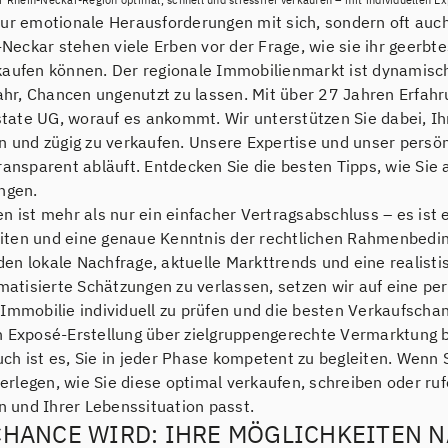
ht nur emotionale Herausforderungen mit sich, sondern oft auc
eckar stehen viele Erben vor der Frage, wie sie ihr geerbt
kaufen können. Der regionale Immobilienmarkt ist dynamisc
fahr, Chancen ungenutzt zu lassen. Mit über 27 Jahren Erfa
ate UG, worauf es ankommt. Wir unterstützen Sie dabei, Ih
en und zügig zu verkaufen. Unsere Expertise und unser persö
ransparent abläuft. Entdecken Sie die besten Tipps, wie Sie 
ngen.
n ist mehr als nur ein einfacher Vertragsabschluss – es ist 
iten und eine genaue Kenntnis der rechtlichen Rahmenbedin
en lokale Nachfrage, aktuelle Markttrends und eine realist
omatisierte Schätzungen zu verlassen, setzen wir auf eine p
 Immobilie individuell zu prüfen und die besten Verkaufscha
n Exposé-Erstellung über zielgruppengerechte Vermarktung bi
ch ist es, Sie in jeder Phase kompetent zu begleiten. Wenn
rlegen, wie Sie diese optimal verkaufen, schreiben oder r
en und Ihrer Lebenssituation passt.
CHANCE WIRD: IHRE MÖGLICHKEITEN 