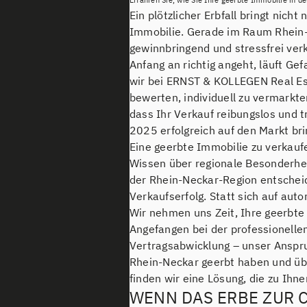
Ein plötzlicher Erbfall bringt nic
Immobilie. Gerade im Raum Rhein-N
gewinnbringend und stressfrei ver
Anfang an richtig angeht, läuft Ge
wir bei ERNST & KOLLEGEN Real Est
bewerten, individuell zu vermarkt
dass Ihr Verkauf reibungslos und t
2025 erfolgreich auf den Markt bri
Eine geerbte Immobilie zu verkaufe
Wissen über regionale Besonderhe
der Rhein-Neckar-Region entscheid
Verkaufserfolg. Statt sich auf aut
Wir nehmen uns Zeit, Ihre geerbte
Angefangen bei der professionelle
Vertragsabwicklung – unser Anspru
Rhein-Neckar geerbt haben und übe
finden wir eine Lösung, die zu Ihn
WENN DAS ERBE ZUR 