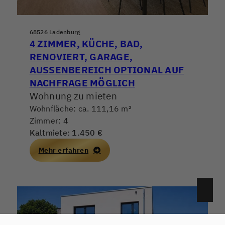
68526 Ladenburg
4 ZIMMER, KÜCHE, BAD,
RENOVIERT, GARAGE,
AUSSENBEREICH OPTIONAL AUF N
ACHFRAGE MÖGLICH
Wohnung zu mieten
Wohnfläche: ca. 111,16 m²
Zimmer: 4
Kaltmiete: 1.450 €
Mehr erfahren