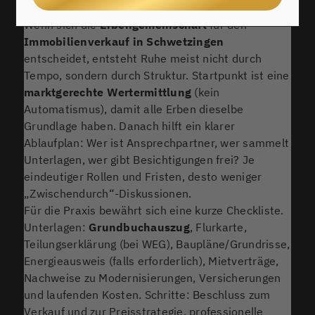
oft vermeiden lässt..
Wenn sich die
Erbengemeinschaft
für den
Immobilienverkauf in Schwetzingen
entscheidet, entsteht Ruhe meist nicht durch
Tempo, sondern durch Struktur. Startpunkt ist eine
marktgerechte Wertermittlung
(kein
Automatismus), damit alle Erben dieselbe
Grundlage haben. Danach hilft ein klarer
Ablaufplan: Wer ist Ansprechpartner, wer sammelt
Unterlagen, wer gibt Besichtigungen frei? Je
eindeutiger Rollen und Fristen, desto weniger
„Zwischendurch“-Diskussionen.
Für die Praxis bewährt sich eine kurze Checkliste.
Unterlagen:
Grundbuchauszug
, Flurkarte,
Teilungserklärung (bei WEG), Baupläne/Grundrisse,
Energieausweis (falls erforderlich), Mietverträge,
Nachweise zu Modernisierungen, Versicherungen
und laufenden Kosten. Schritte: Beschluss zum
Verkauf und zur Preisstrategie, professionelle