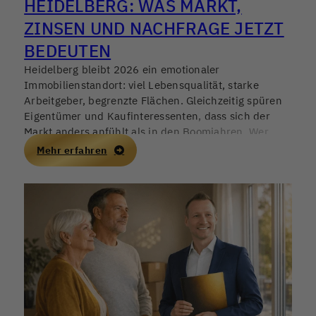
HEIDELBERG: WAS MARKT,
ZINSEN UND NACHFRAGE JETZT
BEDEUTEN
Heidelberg bleibt 2026 ein emotionaler
Immobilienstandort: viel Lebensqualität, starke
Arbeitgeber, begrenzte Flächen. Gleichzeitig spüren
Eigentümer und Kaufinteressenten, dass sich der
Markt anders anfühlt als in den Boomjahren. Wer
jetzt verkaufen, kaufen oder als Kapitalanleger
Mehr erfahren
investieren möchte, braucht mehr als Bauchgefühl –
gefragt sind belastbare Vergleichswerte, eine
saubere Objektanalyse und ein realistischer Blick auf
Finanzierung und Nachfrage.