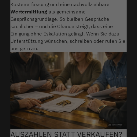
Kostenerfassung und eine nachvollziehbare
Wertermittlung
als gemeinsame
Gesprächsgrundlage. So bleiben Gespräche
sachlicher – und die Chance steigt, dass eine
Einigung ohne Eskalation gelingt. Wenn Sie dazu
Unterstützung wünschen, schreiben oder rufen Sie
uns gern an.
AUSZAHLEN STATT VERKAUFEN?