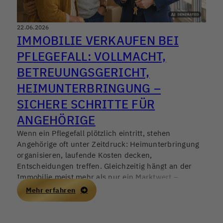
22.06.2026
IMMOBILIE VERKAUFEN BEI
PFLEGEFALL: VOLLMACHT,
BETREUUNGSGERICHT,
HEIMUNTERBRINGUNG –
SICHERE SCHRITTE FÜR
ANGEHÖRIGE
Wenn ein Pflegefall plötzlich eintritt, stehen
Angehörige oft unter Zeitdruck: Heimunterbringung
organisieren, laufende Kosten decken,
Entscheidungen treffen. Gleichzeitig hängt an der
Immobilie meist mehr als nur ein Marktwert –
Erinnerungen, Verantwortung, manchmal auch
Mehr erfahren
Konflikte in der Familie. Ein Immobilienverkauf kann
helfen, finanzielle Stabilität zu schaffen, sollte aber in
Deutschland 2026 nur mit sauberer rechtlicher