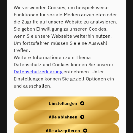
Wir verwenden Cookies, um beispielsweise
Funktionen für soziale Medien anzubieten oder
die Zugriffe auf unsere Website zu analysieren.
Sie geben Einwilligung zu unseren Cookies,
wenn Sie unsere Webseite weiterhin nutzen.
Um fortzufahren müssen Sie eine Auswahl
treffen.
Weitere Informationen zum Thema
Datenschutz und Cookies können Sie unserer
Datenschutzerklärung
entnehmen. Unter
IMMOBILIENVERKAUF IN
Einstellungen können Sie gezielt Optionen ein
SCHWETZINGEN STRUKTURIERT
und ausschalten.
ANGEHEN: SCHRITTE,
UNTERLAGEN UND
Einstellungen
KONFLIKTBREMSEN
Alle ablehnen
Vom marktgerechten Gutachten über die Vermarktung bis zum
Notartermin: eine praxistaugliche Checkliste für den Verkauf einer
Alle akzeptieren
geerbten Immobilie – inkl. Hinweis, wie sich eine Teilungsversteigerung